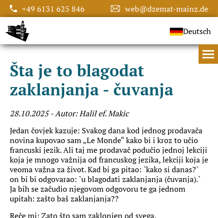
+49 6131 625 846
web@dzemat-mainz.de
Deutsch
Šta je to blagodat
zaklanjanja - čuvanja
28.10.2025
- Autor: Halil ef. Makic
Jedan čovjek kazuje: Svakog dana kod jednog prodavača
novina kupovao sam „Le Monde“ kako bi i kroz to učio
francuski jezik. Ali taj me prodavač podučio jednoj lekciji
koja je mnogo važnija od francuskog jezika, lekciji koja je
veoma važna za život. Kad bi ga pitao: `kako si danas?`
on bi bi odgovarao: `u blagodati zaklanjanja (čuvanja).`
Ja bih se začudio njegovom odgovoru te ga jednom
upitah: zašto baš zaklanjanja??
Reče mi: Zato što sam zaklonjen od svega.