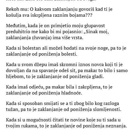
Rekoh mu: O kakvom zaklanjanju govoriš kad ti je
košulja sva iskrpljena raznim bojama???
Međutim, kada je on primjetio moju glupavost
preduhitrio me kako bi mi pojasnio: „Sinak moj,
zaklanjanja (čuvanja) ima više vrsta.
Kada si bolestan ali možeš hodati na svoje noge, pa to je
zaklanjanje od poniženja bolesti.
Kada u svom džepu imaš skromni iznos novca koji ti je
dovoljan da na spavanje odeš sit, pa makar to bilo i samo
hljebom, to je zaklanjanje od poniženja gladi.
Kada imaš odjeću, pa makar bila i zakrpljena, to je
zaklanjanje od poniženja hladnoće.
Kada si sposoban smijati se a ti zbog bilo kog razloga
tužan, pa to je zaklanjanje od poniženja slomljenosti.
Kada si u mogućnosti čitati te novine koje su ti sada u
tvojim rukama, to je zaklanjanje od poniženja neznanja.