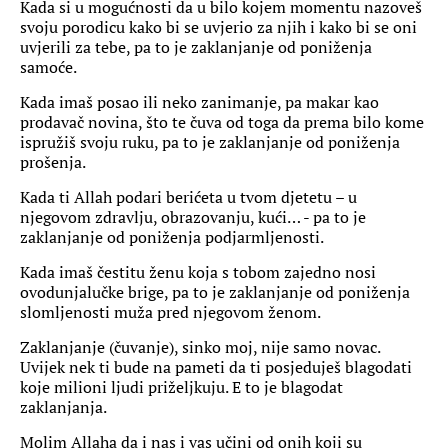
Kada si u mogućnosti da u bilo kojem momentu nazoveš
svoju porodicu kako bi se uvjerio za njih i kako bi se oni
uvjerili za tebe, pa to je zaklanjanje od poniženja
samoće.
Kada imaš posao ili neko zanimanje, pa makar kao
prodavač novina, što te čuva od toga da prema bilo kome
ispružiš svoju ruku, pa to je zaklanjanje od poniženja
prošenja.
Kada ti Allah podari berićeta u tvom djetetu – u
njegovom zdravlju, obrazovanju, kući… - pa to je
zaklanjanje od poniženja podjarmljenosti.
Kada imaš čestitu ženu koja s tobom zajedno nosi
ovodunjalučke brige, pa to je zaklanjanje od poniženja
slomljenosti muža pred njegovom ženom.
Zaklanjanje (čuvanje), sinko moj, nije samo novac.
Uvijek nek ti bude na pameti da ti posjeduješ blagodati
koje milioni ljudi priželjkuju. E to je blagodat
zaklanjanja.
Molim Allaha da i nas i vas učini od onih koji su