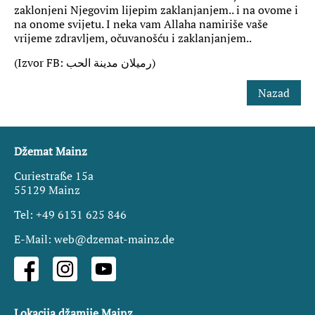
zaklonjeni Njegovim lijepim zaklanjanjem.. i na ovome i
na onome svijetu. I neka vam Allaha namiriše vaše
vrijeme zdravljem, očuvanošću i zaklanjanjem..
(Izvor FB: رميلان مدينة الحب)
Nazad
Džemat Mainz
Curiestraße 15a
55129 Mainz
Tel: +49 6131 625 846
E-Mail: web@dzemat-mainz.de
Lokacija džamije Mainz